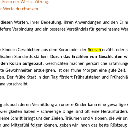
er Form der Wertschätzung.
r Worte durchsetzen.
t diesen Worten, ihrer Bedeutung, ihren Anwendungen und den Erin
iefere Verbindung und ein besseres Verständnis für gemeinsame Wer
an Kindern Geschichten aus dem Koran oder der
Seerah
erzählt oder 
alischen Standards stärken.
Durch das Erzählen von Geschichten wi
 den Koran aufgebaut.
Geschichten machen persönliche Erfahrung
ute Gewohnheiten anzueignen, ist der frühe Morgen eine gute Zeit
gen. Der frühe Start in den Tag fördert Frühaufsteher und Frühschl
nna vorschreibt.
g als auch deren Vermittlung an unsere Kinder kann eine gewaltige Au
ierigkeiten haben – schwierige Dinge sind oft eine Herausforderu
 kleine Schritt bringt uns den Zielen, Träumen und Visionen, die wir 
er und Mitgefühl folgen können, geben wir ihnen das beste Rüstzeug