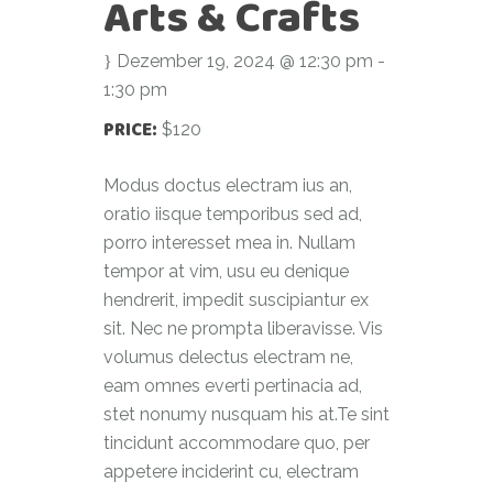
Arts & Crafts
Dezember 19, 2024 @ 12:30 pm
-
1:30 pm
PRICE:
$120
Modus doctus electram ius an,
oratio iisque temporibus sed ad,
porro interesset mea in. Nullam
tempor at vim, usu eu denique
hendrerit, impedit suscipiantur ex
sit. Nec ne prompta liberavisse. Vis
volumus delectus electram ne,
eam omnes everti pertinacia ad,
stet nonumy nusquam his at.Te sint
tincidunt accommodare quo, per
appetere inciderint cu, electram