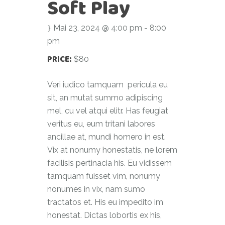
Soft Play
Mai 23, 2024 @ 4:00 pm
-
8:00
pm
PRICE:
$80
Veri iudico tamquam pericula eu
sit, an mutat summo adipiscing
mel, cu vel atqui elitr. Has feugiat
veritus eu, eum tritani labores
ancillae at, mundi homero in est.
Vix at nonumy honestatis, ne lorem
facilisis pertinacia his. Eu vidissem
tamquam fuisset vim, nonumy
nonumes in vix, nam sumo
tractatos et. His eu impedito im
honestat. Dictas lobortis ex his,