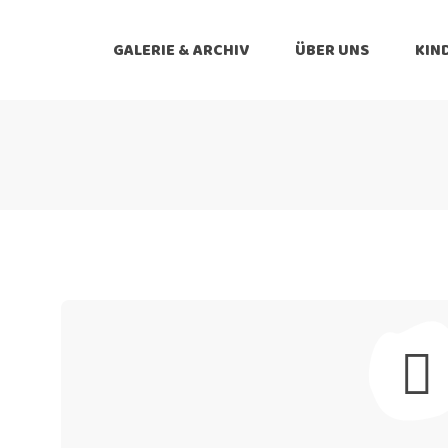
GALERIE & ARCHIV
ÜBER UNS
KIN
Lehrleitfaden
Über Uns
Atlasias Galerie
Kontakt
Digitales Archiv
Datenschu
Lehrleitfaden
Über Uns
Atlasias Galerie
Kontakt
Digitales Archiv
Datenschutzerkl